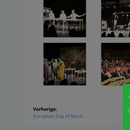
„
Vorherige:
D
European Day of Music