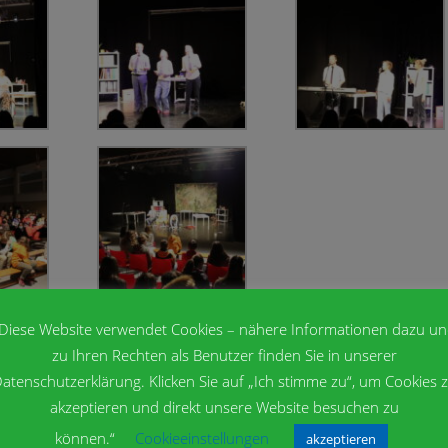
Diese Website verwendet Cookies – nähere Informationen dazu u
zu Ihren Rechten als Benutzer finden Sie in unserer
Wei
atenschutzerklärung. Klicken Sie auf „Ich stimme zu“, um Cookies 
Känguru der Mathem
akzeptieren und direkt unsere Website besuchen zu
können.“
Cookieeinstellungen
akzeptieren