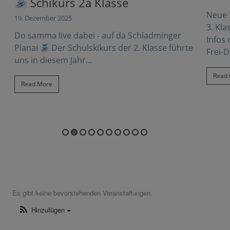
Ad
Neue Impressionen unserer Schüler:innen der
5. De
3. Klassen zu ihren Frei-Day Projekten.Nähere
Am S
Infos dazu findet ihr hier im ersten Beitrag
rte
die 
Frei-Day...
von 
der 
Read More
stim
Re
Es gibt keine bevorstehenden Veranstaltungen.
Hinzufügen