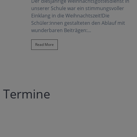
Schikurs 2a Klasse
ienst in
voller
19. Dezember 2025
Do samma live dabei - auf da Schladminger
auf mit
Planai
Der Schulskikurs der 2. Klasse füh
uns in diesem Jahr...
Read More
Termine