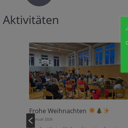
Aktivitäten
„
D