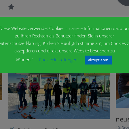
Diese Website verwendet Cookies – nähere Informationen dazu u
zu Ihren Rechten als Benutzer finden Sie in unserer
atenschutzerklärung. Klicken Sie auf „Ich stimme zu“, um Cookies 
akzeptieren und direkt unsere Website besuchen zu
können.“
Cookieeinstellungen
akzeptieren
neue Impressionen vom Frei-Day
10. Dezember 2025