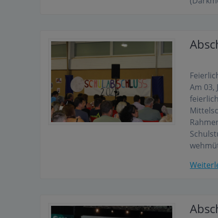
(Darkm
Absc
Feierli
Am 03, 
feierli
Mittels
Rahmen
Schulst
wehmü
Weiterl
Absc