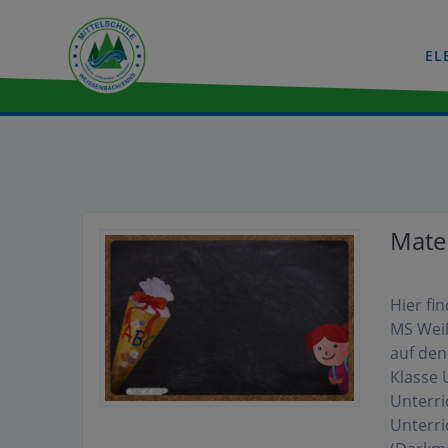
Zum
Inhalt
EL
wechseln
Mater
Hier fi
MS Wei
auf den
Klasse 
Unterri
Unterri