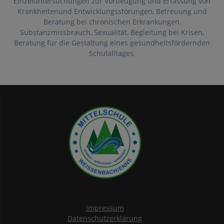
Einzeluntersuchungen zur Vorbeugung und Erfassung von
Krankheitenund Entwicklungsstörungen, Betreuung und
Beratung bei chronischen Erkrankungen,
Substanzmissbrauch, Sexualität, Begleitung bei Krisen,
Beratung für die Gestaltung eines gesundheitsfördernden
Schulalltages.
Impressum
Datenschutzerklärung