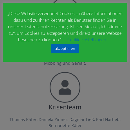
„Diese Website verwendet Cookies – nähere Informationen
dazu und zu Ihren Rechten als Benutzer finden Sie in
unserer Datenschutzerklärung. Klicken Sie auf „Ich stimme
Mobbingbeauftragter
zu“, um Cookies zu akzeptieren und direkt unsere Website
besuchen zu können.“
Cookieeinstellungen
BEd. Karl Hartleb
akzeptieren
Präventives Arbeiten mit Schulklassen in Bezug auf
Mobbing, Entwicklung eines Schulkonzeptes gegen
Mobbing und Gewalt.
Krisenteam
Thomas Käfer, Daniela Zinner, Dagmar Ließ, Karl Hartleb,
Bernadette Käfer