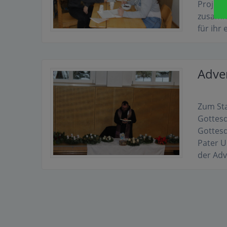
Projekt
zusamme
für ihr
Adve
Zum Sta
Gottesd
Gottesd
Pater U
der Ad