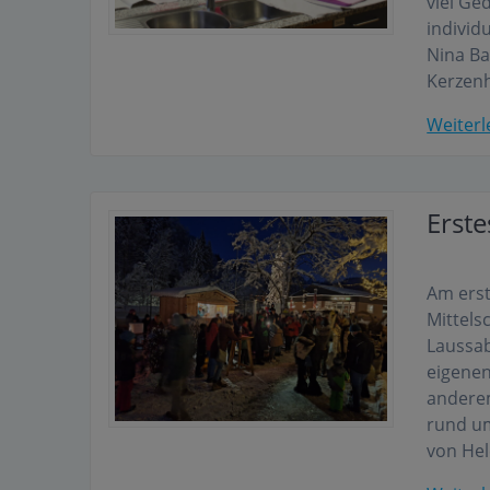
viel Ge
individ
Nina Ba
Kerzenh
Weiterl
Erst
Am ers
Mittel
Laussab
eigenen
anderem
rund um
von Hel