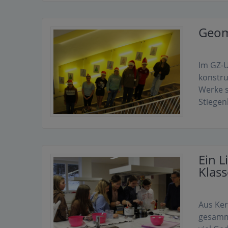
Geom
Im GZ-U
konstru
Werke s
Stiege
Ein L
Klass
Aus Ker
gesamme