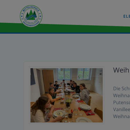
Zum
Inhalt
EL
wechseln
Weih
Die Sch
Weihna
Putensc
Vanille
Weihna