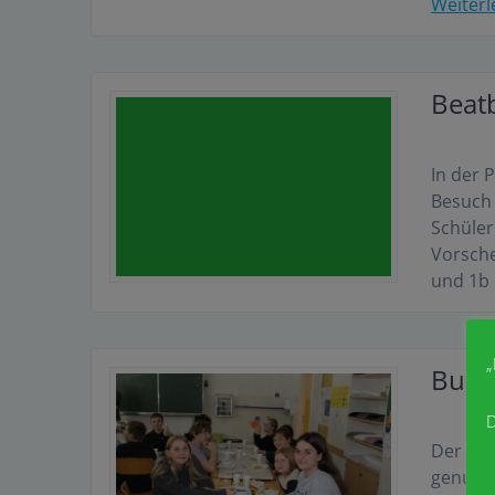
Weiterl
Beat
In der 
Besuch
Schüler
Vorsche
und 1b 
„
Budd
D
Der let
genutzt