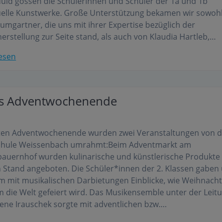
duld gossen die Schülerinnen und Schüler der 1a und 1b
uelle Kunstwerke. Große Unterstützung bekamen wir sowoh
umgartner, die uns mit ihrer Expertise bezüglich der
erstellung zur Seite stand, als auch von Klaudia Hartleb,…
esen
es Adventwochenende
ten Adventwochenende wurden zwei Veranstaltungen von d
schule Weissenbach umrahmt:Beim Adventmarkt am
auernhof wurden kulinarische und künstlerische Produkte
 Stand angeboten. Die Schüler*innen der 2. Klassen gaben
 mit musikalischen Darbietungen Einblicke, wie Weihnach
 die Welt gefeiert wird. Das Musikensemble unter der Leit
ene Irauschek sorgte mit adventlichen bzw.…