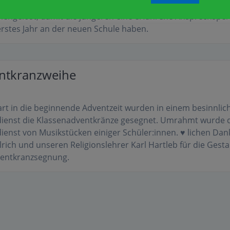
 werden jedes Jahr Schüler:innen der 1. und 4. Klasse
ngelost, damit die jüngeren eine erfahrene Ansprechspe
 erstes Jahr an der neuen Schule haben.
ntkranzweihe
rt in die beginnende Adventzeit wurden in einem besinnlic
ienst die Klassenadventkränze gesegnet. Umrahmt wurde 
ienst von Musikstücken einiger Schüler:innen. ♥ lichen Dan
lrich und unseren Religionslehrer Karl Hartleb für die Gest
ventkranzsegnung.