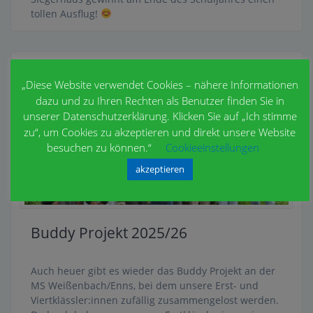
tollen Ausflug!
„Diese Website verwendet Cookies – nähere Informationen
dazu und zu Ihren Rechten als Benutzer finden Sie in
unserer Datenschutzerklärung. Klicken Sie auf „Ich stimme
zu“, um Cookies zu akzeptieren und direkt unsere Website
besuchen zu können.“
Cookieeinstellungen
akzeptieren
Buddy Projekt 2025/26
Auch heuer gibt es wieder das Buddy Projekt an der
MS Weißenbach/Enns, bei dem unsere Erst- und
Viertklässler:innen zufällig zusammengelost werden.