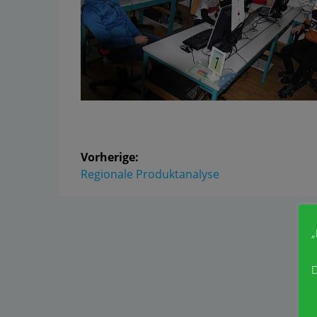
Beitragsnavigation
Vorherige:
Vorheriger
Regionale Produktanalyse
Beitrag:
„
D