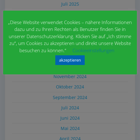
Juli 2025
Juni 2025
„Diese Website verwendet Cookies – nähere Informationen
Mai 2025
dazu und zu Ihren Rechten als Benutzer finden Sie in
April 2025
unserer Datenschutzerklärung. Klicken Sie auf „Ich stimme
zu“, um Cookies zu akzeptieren und direkt unsere Website
März 2025
besuchen zu können.“
Cookieeinstellungen
Februar 2025
akzeptieren
Dezember 2024
November 2024
Oktober 2024
September 2024
Juli 2024
Juni 2024
Mai 2024
April 2024