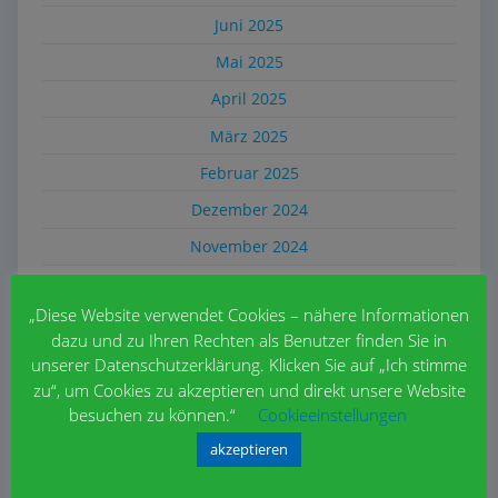
Juni 2025
Mai 2025
April 2025
März 2025
Februar 2025
Dezember 2024
November 2024
Oktober 2024
„Diese Website verwendet Cookies – nähere Informationen
September 2024
dazu und zu Ihren Rechten als Benutzer finden Sie in
Juli 2024
unserer Datenschutzerklärung. Klicken Sie auf „Ich stimme
zu“, um Cookies zu akzeptieren und direkt unsere Website
Juni 2024
besuchen zu können.“
Cookieeinstellungen
Mai 2024
akzeptieren
April 2024