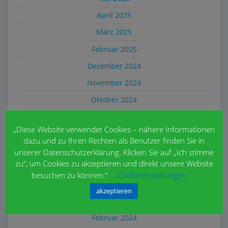
April 2025
März 2025
Februar 2025
Dezember 2024
November 2024
Oktober 2024
September 2024
„Diese Website verwendet Cookies – nähere Informationen
Juli 2024
dazu und zu Ihren Rechten als Benutzer finden Sie in
Juni 2024
unserer Datenschutzerklärung. Klicken Sie auf „Ich stimme
zu“, um Cookies zu akzeptieren und direkt unsere Website
Mai 2024
besuchen zu können.“
Cookieeinstellungen
April 2024
akzeptieren
März 2024
Februar 2024