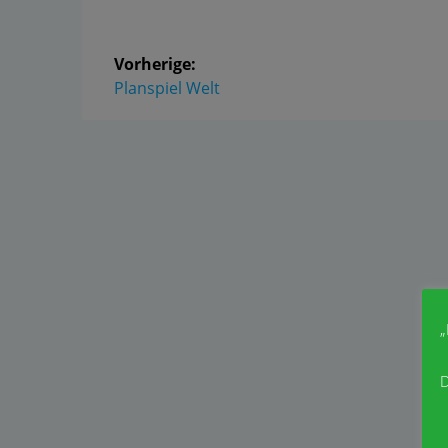
Vorherige:
Planspiel Welt
„
D